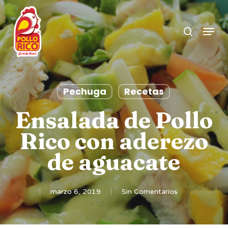
Skip
search
to
Menu
Clos
main
Men
content
Pechuga
Recetas
Ensalada de Pollo
Rico con aderezo
de aguacate
marzo 6, 2019
Sin Comentarios