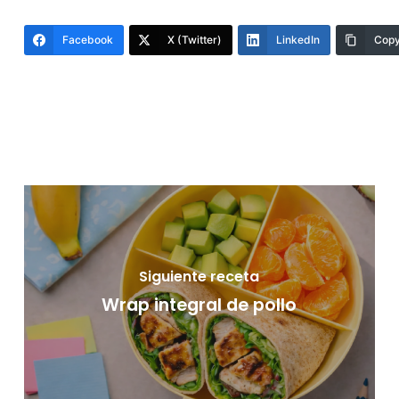
Facebook
X (Twitter)
LinkedIn
Copy
Siguiente receta
Wrap integral de pollo