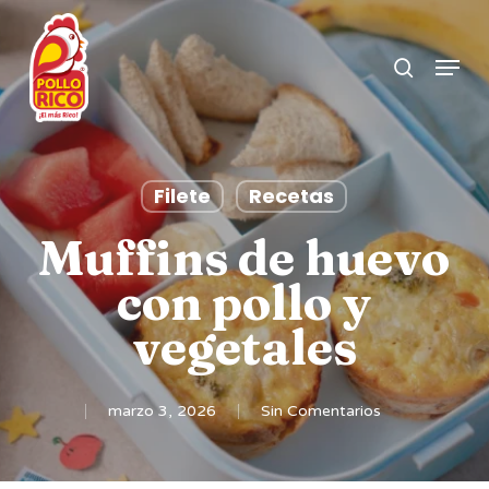
Skip
search
to
Menu
Clos
main
Men
content
Filete
Recetas
Muffins de huevo
con pollo y
vegetales
marzo 3, 2026
Sin Comentarios