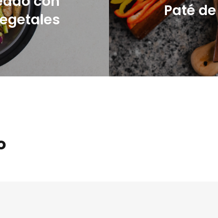
teado con
Paté de
egetales
o