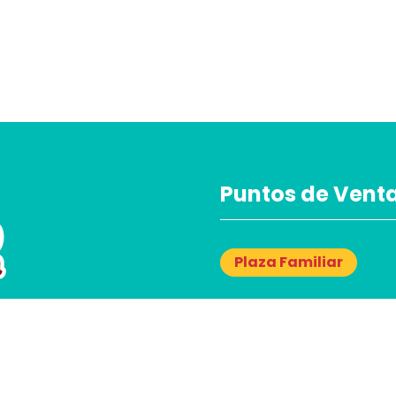
Puntos de Vent
Plaza Familiar
Km 7 1/2 Carret a Masaya
Managua, Nicaragua.
aragua!
Teléfono: (505) 2278-066
productos con
Horario de Atención:
Lunes – Viernes: 8:00 a.