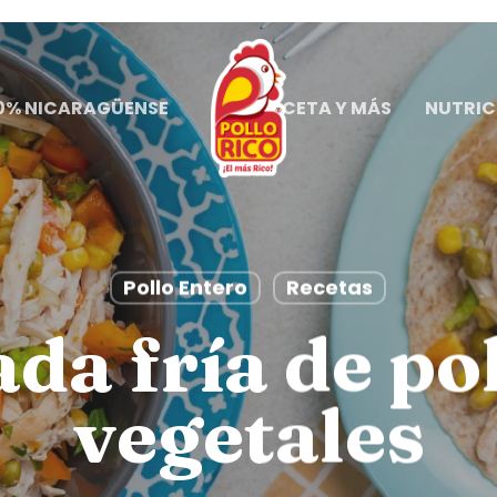
0% NICARAGÜENSE
RECETA Y MÁS
NUTRIC
..
Pollo Entero
Recetas
da fría de po
vegetales