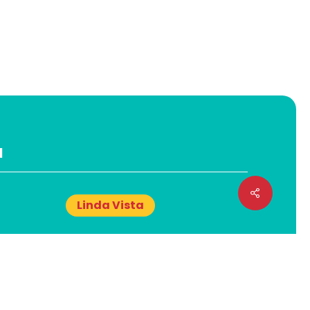
a
Linda Vista
,
Plaza El Cortijo, de los semáforos
de linda vista, 1 1/2 cuadra al sur,
4
Managua, Nicaragua.
Teléfono: (505) 2266-8335
m. –
Horario de Atención: