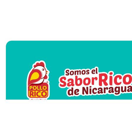
¡Somos el Sabor Rico de Nic
En Pollo Rico, elaboramos nuestros 