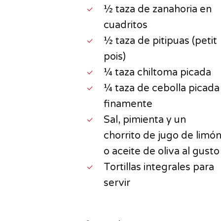
½ taza de zanahoria en
cuadritos
½ taza de pitipuas (petit
pois)
¼ taza chiltoma picada
¼ taza de cebolla picada
finamente
Sal, pimienta y un
chorrito de jugo de limó
o aceite de oliva al gusto
Tortillas integrales para
servir