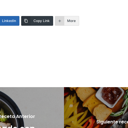
LinkedIn
Copy Link
More
Receta Anterior
Siguiente rec