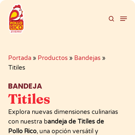
Skip
search
to
Menu
Clos
main
Men
content
Portada
»
Productos
»
Bandejas
»
Titiles
BANDEJA
Titiles
Explora nuevas dimensiones culinarias
con nuestra b
andeja de Titíles de
Pollo Rico
, una opción versátil y